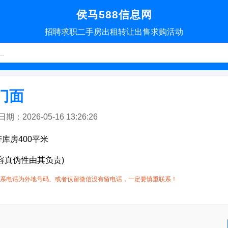
侯马588信息网
招聘
求职
二手房
出租转让
出售求购
活动
门面
2026-05-16 13:26:26
库房400平米
容真伪性由其负责)
系电话为外地号码、或者仅留微信没有留电话，一定要慎重联系！