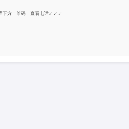
描下方二维码，查看电话↙↙↙