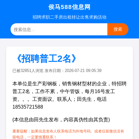
侯马588信息网
招聘
求职
二手房
出租转让
出售求购
活动
搜索
《招聘普工2名》
已被32851人浏览 发布日期：2026-07-21 09:05:39
本单位是生产彩钢板，销售钢材型材的企业，特招聘
普工2名，工作不累，中午管饭，每月16号发工
资。。。工资面议。联系人；田先生，电话
18535721588
(本信息由田先生发布，内容真伪性由其负责)
重要提醒：如果信息发布人联系电话为外地号码、或者仅留微信没有
留电话，一定要慎重联系！