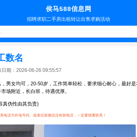
侯马588信息网
招聘
求职
二手房
出租转让
出售求购
活动
工数名
：2026-06-26 09:55:57
，男女均可，20-50岁，工作简单轻松，要求细心耐心，最好
卉市场附近，长白班，待遇优厚。
容真伪性由其负责)
系电话为外地号码、或者仅留微信没有留电话，一定要慎重联系！