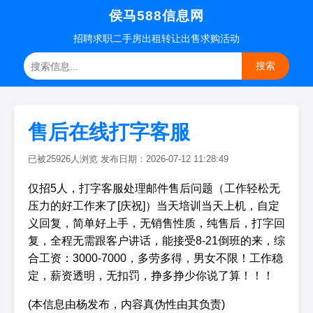
侯马588信息网
招聘
求职
二手房
出租转让
出售求购
活动
搜索
售后在线打字客服
已被25926人浏览 发布日期：2026-07-12 11:28:49
仅招5人，打字客服处理邮件售后问题（工作轻松无
压力的好工作来了[庆祝]）当天培训当天上机，自定
义回复，简单好上手，无销售性质，纯售后，打字回
复，全程无需跟客户讲话，能接受8-21倒班的来，综
合工资：3000-7000，多劳多得，男女不限！工作稳
定，薪资透明，无扣罚，挣多挣少你说了算！！！
(本信息由杨发布，内容真伪性由其负责)