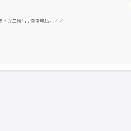
描下方二维码，查看电话↙↙↙