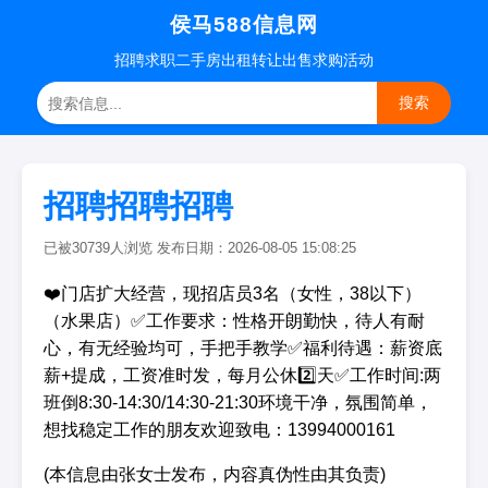
侯马588信息网
招聘
求职
二手房
出租转让
出售求购
活动
搜索
招聘招聘招聘
已被30739人浏览 发布日期：2026-08-05 15:08:25
❤️门店扩大经营，现招店员3名（女性，38以下）
（水果店）✅工作要求：性格开朗勤快，待人有耐
心，有无经验均可，手把手教学✅福利待遇：薪资底
薪+提成，工资准时发，每月公休2️⃣天✅工作时间:两
班倒8:30-14:30/14:30-21:30环境干净，氛围简单，
想找稳定工作的朋友欢迎致电：13994000161
(本信息由张女士发布，内容真伪性由其负责)