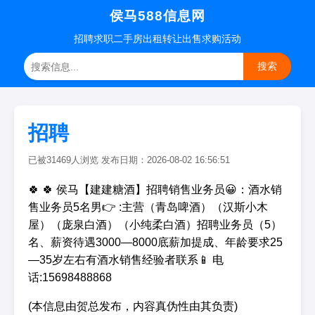
侯马588信息网
招聘
求职
二手房
出租转让
出售求购
活动
搜索
招聘
已被31469人浏览 发布日期：2026-08-02 16:56:51
🍀 🍀 侯马【建建糖酒】招聘销售业务员😀：酒水销
售业务员5名男👉 :主营（青岛啤酒）（汉斯小木
屋）（庞泉白酒）（小纯柔白酒）招聘业务员（5）
名、薪资待遇3000—8000底薪加提成、年龄要求25
—35岁左右有酒水销售经验者联系📱 电
话:15698488868
(本信息由贺总发布，内容真伪性由其负责)