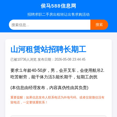
侯马588信息网
招聘
求职
二手房
出租转让
出售求购
活动
搜索
山河租赁站招聘长期工
已被10736人浏览 发布日期：2026-05-08 23:44:45
要求:1.年龄40-50岁，男，会开叉车，会使用航吊2.
吃苦耐劳，能干体力活3.能长期干，短期工勿扰
(本信息由经理发布，内容真伪性由其负责)
重要提醒：如果信息发布人联系电话为外地号码、或者仅留微信没有
留电话，一定要慎重联系！