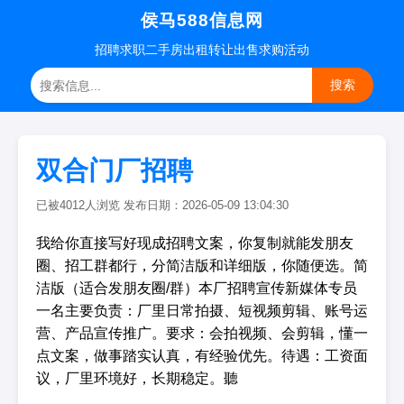
侯马588信息网
招聘
求职
二手房
出租转让
出售求购
活动
搜索
双合门厂招聘
已被4012人浏览 发布日期：2026-05-09 13:04:30
我给你直接写好现成招聘文案，你复制就能发朋友
圈、招工群都行，分简洁版和详细版，你随便选。简
洁版（适合发朋友圈/群）本厂招聘宣传新媒体专员
一名主要负责：厂里日常拍摄、短视频剪辑、账号运
营、产品宣传推广。要求：会拍视频、会剪辑，懂一
点文案，做事踏实认真，有经验优先。待遇：工资面
议，厂里环境好，长期稳定。聽